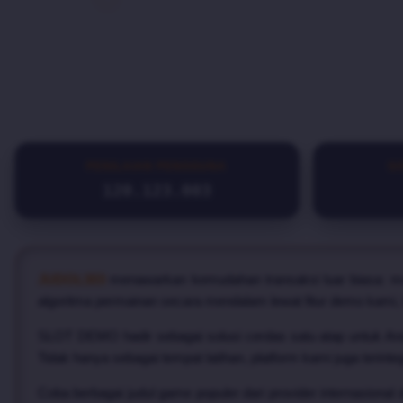
Layer Popup Close
JUDOL303 : Link Daf
PENILAIAN PENGGUNA
S
120.123.003
JUDOL303
menawarkan kemudahan transaksi luar biasa: mula
algoritma permainan secara mendalam lewat fitur demo kami, la
SLOT DEMO hadir sebagai solusi cerdas satu atap untuk Anda!
Tidak hanya sebagai tempat latihan, platform kami juga teri
Coba berbagai judul game populer dari provider internasional 