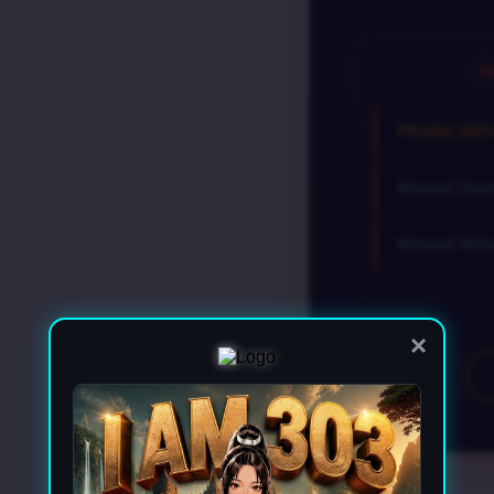
PROMO DEPO
Minimal Depo
Minimal Wit
×