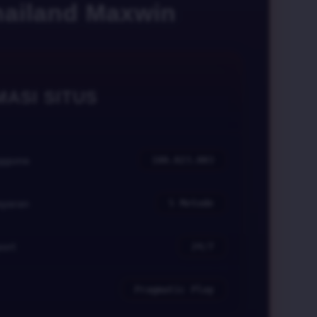
hailand Maxwin
MASI SITUS
ngguna
100.023.003
ayaran
5 Metode
ort
24/7
Pragmatic Play