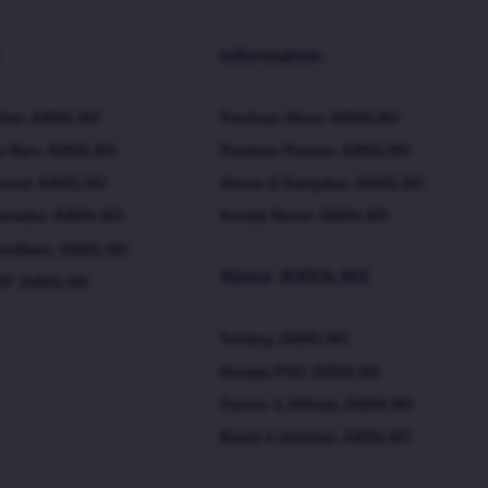
Information
mber JUDOL303
Panduan Akses JUDOL303
un Baru JUDOL303
Panduan Pemula JUDOL303
word JUDOL303
Aturan & Kebijakan JUDOL303
ransaksi JUDOL303
Kontak Resmi JUDOL303
erifikasi JUDOL303
About JUDOL303
IP JUDOL303
Tentang JUDOL303
Kenapa Pilih JUDOL303
Partner & Affiliate JUDOL303
Brand & Identitas JUDOL303