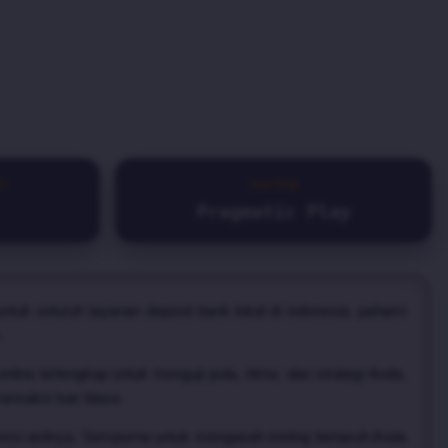
ru 2026 Resmi Server
T
SISTEM
Pragmatic Play
tuk seluruh layanan deposit bank lokal di indonesia. pahami
.
ine terlengkap untuk menguji pola, ritme, dan strategi Anda.
ansaksi luar biasa.
n versi aslinya. Sempurna untuk mengasah insting bertaruh Anda