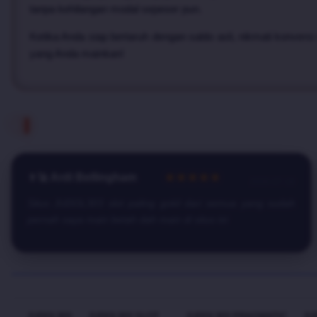
tanpa kehilangan modal sepeser pun.
Ketika Anda siap bertaruh dengan saldo asli, nikmati konvers
yang Anda mainkan!
ULASAN TERBARU KOMUNITAS 
Ardi Bellingham
★★★★★
2026-07-18
Situs JUDOL303 slot paling gokil dari semua yang sudah
pernah saya main betah dah main di situs ini
JUDOL303
JUDOL303 SLOT
JUDOL303 PRAGMATIC
JU