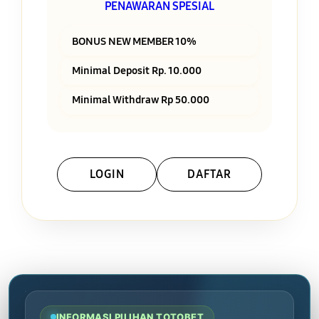
PENAWARAN SPESIAL
BONUS NEW MEMBER 10%
Minimal Deposit Rp. 10.000
Minimal Withdraw Rp 50.000
LOGIN
DAFTAR
Layer Popup Close
INFORMASI PILIHAN TOTOBET