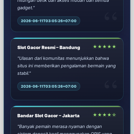
hitungan detik dan akses mudah dari semua
gadget."
2026-06-11T03:05:26+07:00
★★★★★
Slot Gacor Resmi – Bandung
"Ulasan dari komunitas menunjukkan bahwa
situs ini memberikan pengalaman bermain yang
stabil."
2026-06-11T03:05:26+07:00
★★★★☆
Bandar Slot Gacor – Jakarta
"Banyak pemain merasa nyaman dengan