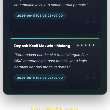
antarmukanya cukup ramah untuk pemula."
2026-06-11T03:05:26+07:00
★★★★★
Deposit Kecil Maxwin - Malang
"Keberadaan bandar slot resmi dengan fitur
QRIS memudahkan para pemain yang ingin
bermain dengan modal terbatas."
2026-06-11T03:05:26+07:00
© 2026 TOTOBET. All rights reserved.