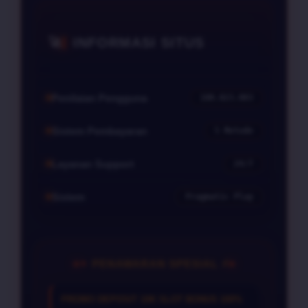
INFORMASI SITUS
Penilaian Pengguna
100.023.003
Sistem Pembayaran
5 Metode
Layanan Support
24/7
Sistem
Pragmatic Play
PENAWARAN SPESIAL
PROMO DEPOSIT 10K SLOT BONUS 100%