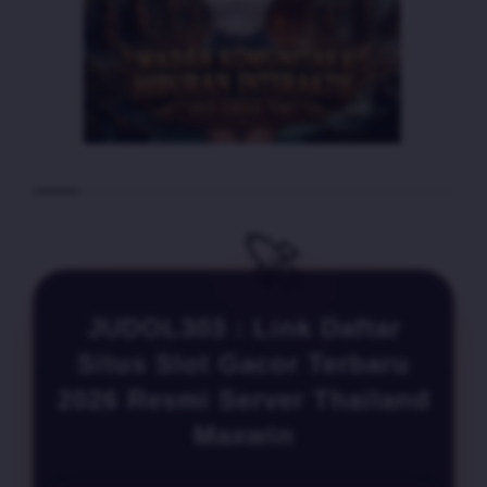
JUDOL303 : Link Daftar
Situs Slot Gacor Terbaru
2026 Resmi Server Thailand
Maxwin