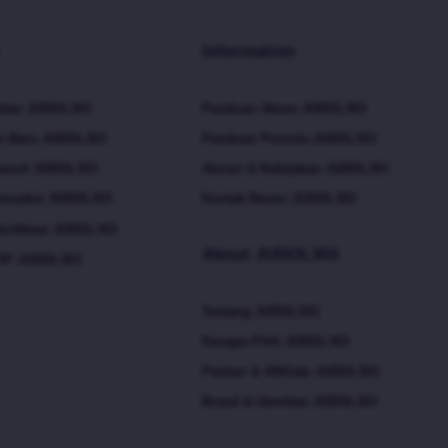
Information
mber JUDOL303
Panduan Akses JUDOL303
un Baru JUDOL303
Panduan Pemula JUDOL303
word JUDOL303
Aturan & Kebijakan JUDOL303
ransaksi JUDOL303
Kontak Resmi JUDOL303
erifikasi JUDOL303
About JUDOL303
IP JUDOL303
Tentang JUDOL303
Kenapa Pilih JUDOL303
Partner & Affiliate JUDOL303
Brand & Identitas JUDOL303