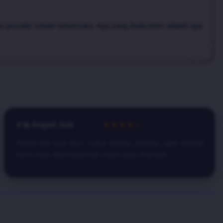
sa provider seluler terkemuka. Apa yang Anda kirim adalah apa
Angeli Jule
★★★★☆
2026-07-14
JUDOL303 nya seru cuma loading kadang agak lambat
saran saya dipercepat biar makin puas mainnya