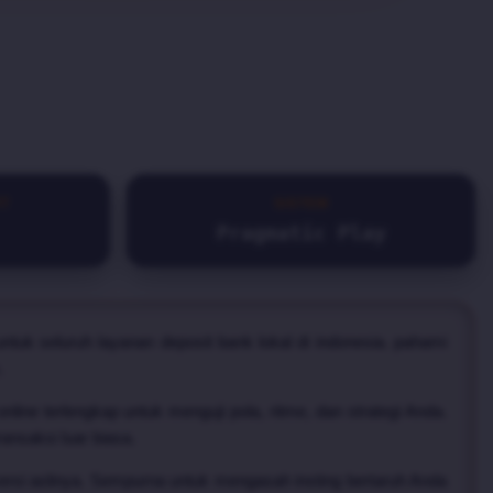
ru 2026 Resmi Server
T
SISTEM
Pragmatic Play
tuk seluruh layanan deposit bank lokal di indonesia. pahami
.
ine terlengkap untuk menguji pola, ritme, dan strategi Anda.
ansaksi luar biasa.
n versi aslinya. Sempurna untuk mengasah insting bertaruh Anda