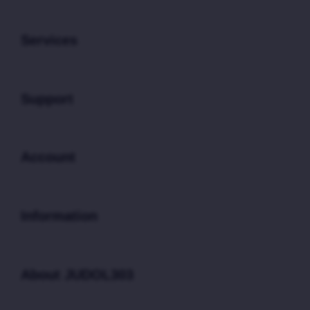
Buka
Services
Buka
Support
Buka
Account
Buka
Information
Buka
About JUDOL303