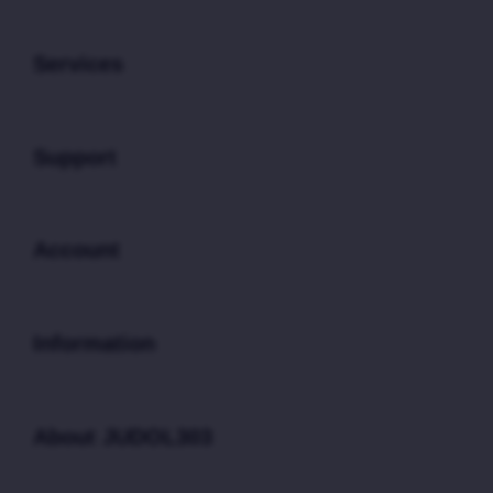
Buka
Services
Buka
Support
Buka
Account
Buka
Information
Buka
About JUDOL303