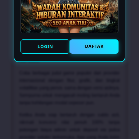
SLOT DEMO hadir sebagai solusi cerdas satu
atap untuk Anda! Kami menyediakan akses gratis
ke ribuan simulator mesin slot online terlengkap
untuk menguji pola, ritme, dan strategi Anda.
Tidak hanya sebagai tempat latihan, platform
kami juga terintegrasi dengan gerbang taruhan
DAFTAR
LOGIN
resmi yang menawarkan kemudahan transaksi
luar biasa.
Coba berbagai judul game populer dari provider
internasional dengan fitur, grafik, dan tingkat
volatilitas yang persis sama dengan versi aslinya.
Sempurna untuk mengasah insting bertaruh Anda
tanpa kehilangan modal sepeser pun.
Ketika Anda siap bertaruh dengan saldo asli,
nikmati konversi nilai penuh 100% tanpa
potongan biaya admin untuk deposit via pulsa
provider seluler terkemuka. Apa yang Anda kirim