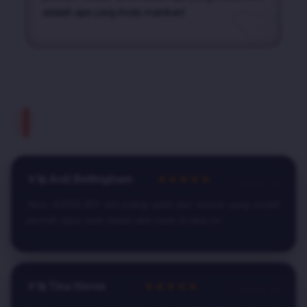
adalah apa yang Anda mainkan!
ULASAN TERBARU KOMUNITAS
JUDOL303
Ardi Bellingham
★★★★★
2026-07-18
Situs JUDOL303 slot paling gokil dari semua yang sudah
pernah saya main betah dah main di situs ini
Tina Horse
★★★★★
2026-07-12