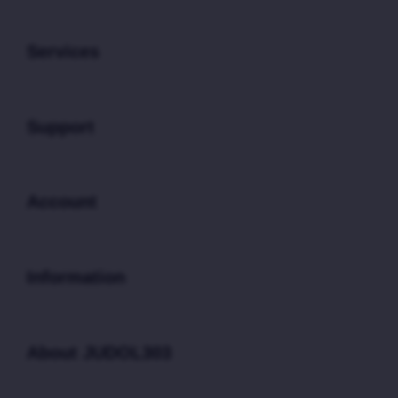
Buka
Services
Buka
Support
Buka
Account
Buka
Information
Buka
About JUDOL303