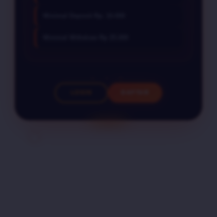
Minimal Deposit Rp. 10.000
Minimal Withdraw Rp 25.000
LOGIN
DAFTAR
Layer Popup Close
JUDOL303 : Link Daftar
Situs Slot Gacor Terbaru
2026 Resmi Server Thailand
Maxwin