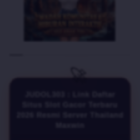
JUDOL303 : Link Daftar
Situs Slot Gacor Terbaru
2026 Resmi Server Thailand
Maxwin