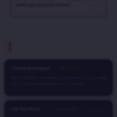
adalah apa yang Anda mainkan!
ULASAN TERBARU KOMUNITAS
JUDOL303
Ardi Bellingham
★★★★★
2026-07-18
Situs JUDOL303 slot paling gokil dari semua yang sudah
pernah saya main betah dah main di situs ini
Tina Horse
★★★★★
2026-07-12