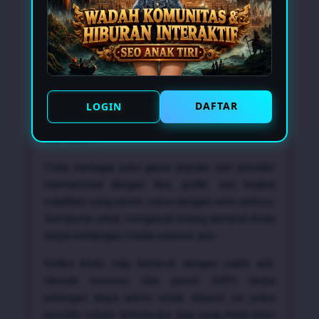
SLOT DEMO hadir sebagai solusi cerdas satu
atap untuk Anda! Kami menyediakan akses gratis
ke ribuan simulator mesin slot online terlengkap
untuk menguji pola, ritme, dan strategi Anda.
Tidak hanya sebagai tempat latihan, platform
kami juga terintegrasi dengan gerbang taruhan
DAFTAR
LOGIN
resmi yang menawarkan kemudahan transaksi
luar biasa.
Coba berbagai judul game populer dari provider
internasional dengan fitur, grafik, dan tingkat
volatilitas yang persis sama dengan versi aslinya.
Sempurna untuk mengasah insting bertaruh Anda
tanpa kehilangan modal sepeser pun.
Ketika Anda siap bertaruh dengan saldo asli,
nikmati konversi nilai penuh 100% tanpa
potongan biaya admin untuk deposit via pulsa
provider seluler terkemuka. Apa yang Anda kirim