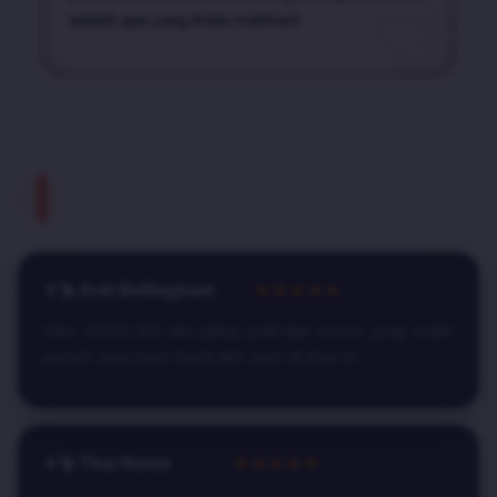
adalah apa yang Anda mainkan!
ULASAN TERBARU KOMUNITAS
JUDOL303
Ardi Bellingham
★★★★★
2026-07-18
Situs JUDOL303 slot paling gokil dari semua yang sudah
pernah saya main betah dah main di situs ini
Tina Horse
★★★★★
2026-07-12