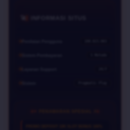
INFORMASI SITUS
Penilaian Pengguna
100.023.003
Sistem Pembayaran
5 Metode
Layanan Support
24/7
Sistem
Pragmatic Play
PENAWARAN SPESIAL
PROMO DEPOSIT 10K SLOT BONUS 100%