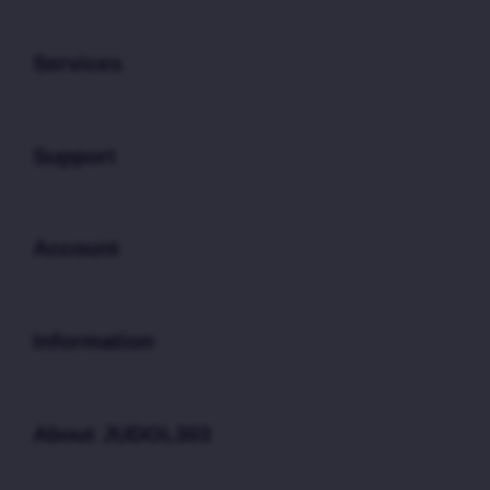
Buka
Services
Buka
Support
Buka
Account
Buka
Information
Buka
About JUDOL303