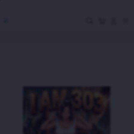
Skip
to
content
Cari
Troli
Login
Navigation
Buka Info Lebih Lanjut