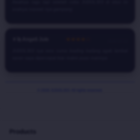
Awalnya ragu tapi setelah coba JUDOL303 di situs ini
soalnya maxwin nya gampang
Angeli Jule
★★★★☆
2026-07-14
JUDOL303 nya seru cuma loading kadang agak lambat
saran saya dipercepat biar makin puas mainnya
© 2026 JUDOL303. All rights reserved.
Buka
Footer Navigation
Products