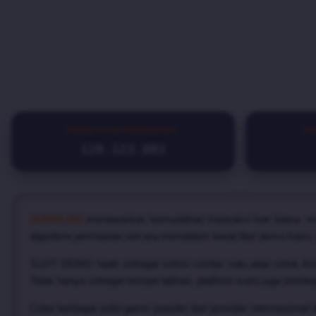
Layer Popup Close
JUDOL303 : Link Daf
PENILAIAN PENGGUNA
S
120.123.003
JUDOL303
menawarkan kemudahan transaksi luar biasa: mula
algoritma permainan secara mendalam lewat fitur demo kami, la
SLOT DEMO hadir sebagai solusi cerdas satu atap untuk Anda!
Tidak hanya sebagai tempat latihan, platform kami juga teri
Coba berbagai judul game populer dari provider internasional 