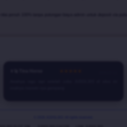
i nilai penuh 100% tanpa potongan biaya admin untuk deposit via pul
JUDOL303
Tina Horse
★★★★★
2026-07-12
Awalnya ragu tapi setelah coba JUDOL303 di situs ini
soalnya maxwin nya gampang
© 2026 JUDOL303. All rights reserved.
DOL303 SLOT 10K
JUDOL303 GACOR
LINK JUDOL303