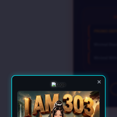
PROMO DEPO
Minimal Depo
Minimal Wit
×