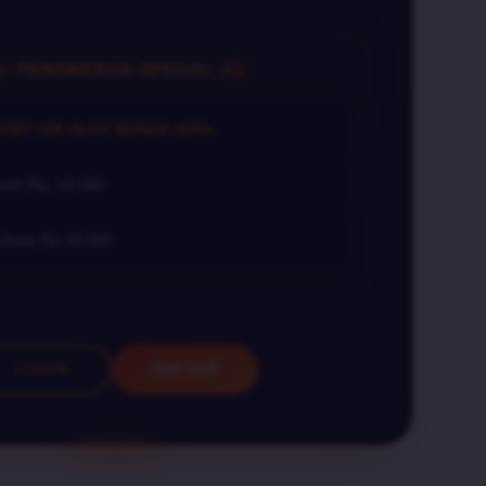
PENAWARAN SPESIAL
SIT 10K SLOT BONUS 100%
sit Rp. 10.000
hdraw Rp 25.000
LOGIN
DAFTAR