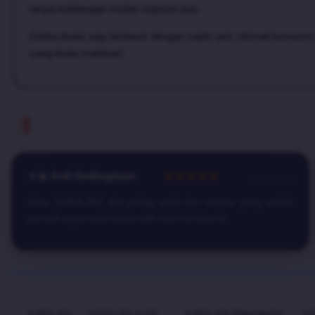
tanpa kehilangan modal sepeser pun.
Ketika Anda siap bertaruh dengan saldo asli, nikmati konvers
yang Anda mainkan!
ULASAN TERBARU KOMUNITAS 
Ardi Bellingham
★★★★★
2026-07-18
Situs JUDOL303 slot paling gokil dari semua yang sudah
pernah saya main betah dah main di situs ini
JUDOL303
JUDOL303 SLOT
JUDOL303 PRAGMATIC
JU