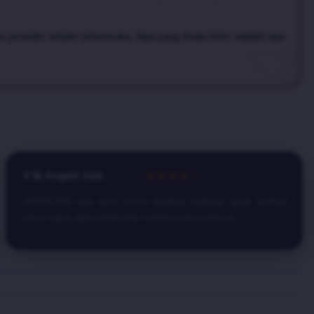
sa provider seluler terkemuka. Apa yang Anda kirim adalah apa
Angeli Jule
★★★★☆
2026-07-14
JUDOL303 nya seru cuma loading kadang agak lambat
saran saya dipercepat biar makin puas mainnya