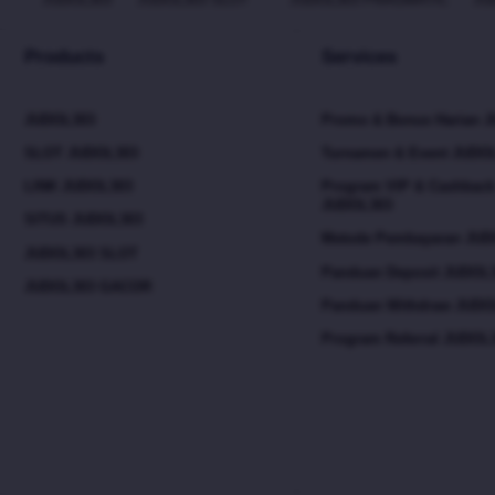
Footer Navigation
Products
Services
JUDOL303
Promo & Bonus Harian 
SLOT JUDOL303
Turnamen & Event JUDO
LINK JUDOL303
Program VIP & Cashbac
JUDOL303
SITUS JUDOL303
Metode Pembayaran JUD
JUDOL303 SLOT
Panduan Deposit JUDOL
JUDOL303 GACOR
Panduan Withdraw JUDO
Program Referral JUDOL