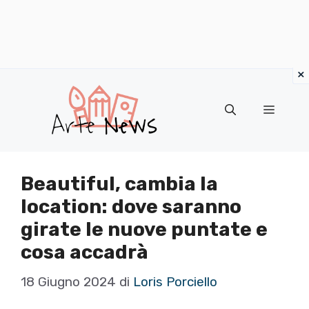
×
Vai
al
Menu
contenuto
Beautiful, cambia la
location: dove saranno
girate le nuove puntate e
cosa accadrà
18 Giugno 2024
di
Loris Porciello