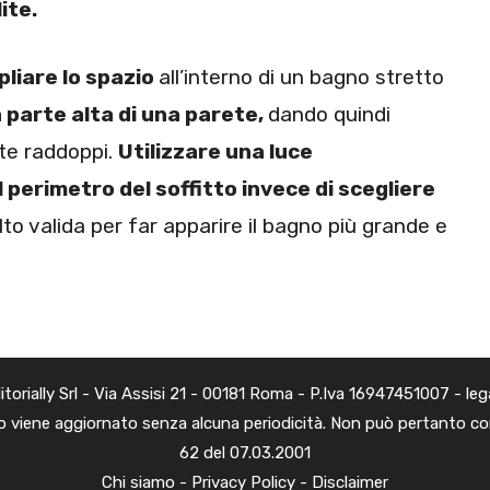
ite.
liare lo spazio
all’interno di un bagno stretto
 parte alta di una parete,
dando quindi
nte raddoppi.
Utilizzare una luce
il perimetro del soffitto invece di scegliere
to valida per far apparire il bagno più grande e
rially Srl - Via Assisi 21 - 00181 Roma - P.Iva 16947451007 - legal@
 viene aggiornato senza alcuna periodicità. Non può pertanto cons
62 del 07.03.2001
Chi siamo
-
Privacy Policy
-
Disclaimer