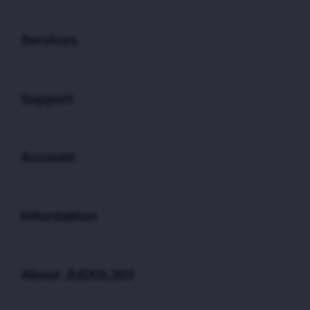
Buka
Services
Buka
Support
Buka
Account
Buka
Information
Buka
About JUDOL303