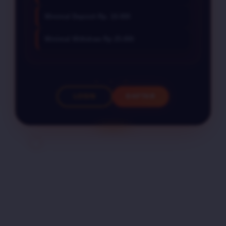
Minimal Deposit Rp. 10.000
Minimal Withdraw Rp 25.000
LOGIN
DAFTAR
Layer Popup Close
JUDOL303 : Link Daftar
Situs Slot Gacor Terbaru
2026 Resmi Server Thailand
Maxwin