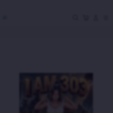
Skip
to
content
Cari
Troli
Login
Navigation
Buka Info Lebih Lanjut