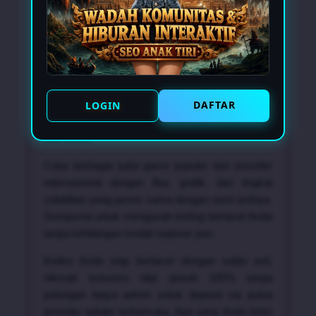
SLOT DEMO hadir sebagai solusi cerdas satu
atap untuk Anda! Kami menyediakan akses gratis
ke ribuan simulator mesin slot online terlengkap
untuk menguji pola, ritme, dan strategi Anda.
Tidak hanya sebagai tempat latihan, platform
kami juga terintegrasi dengan gerbang taruhan
DAFTAR
LOGIN
resmi yang menawarkan kemudahan transaksi
luar biasa.
Coba berbagai judul game populer dari provider
internasional dengan fitur, grafik, dan tingkat
volatilitas yang persis sama dengan versi aslinya.
Sempurna untuk mengasah insting bertaruh Anda
tanpa kehilangan modal sepeser pun.
Ketika Anda siap bertaruh dengan saldo asli,
nikmati konversi nilai penuh 100% tanpa
potongan biaya admin untuk deposit via pulsa
provider seluler terkemuka. Apa yang Anda kirim