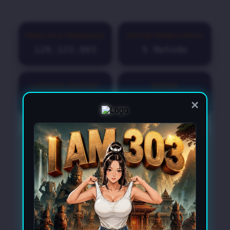
PENILAIAN PENGGUNA
SISTEM PEMBAYARAN
120.123.003
5 Metode
LAYANAN SUPPORT
SISTEM
24/7
Pragmatic Play
×
JUDOL303
menawarkan kemudahan transaksi
luar biasa: mulai dari sistem slot pulsa tanpa
potongan hingga dukungan penuh untuk seluruh
layanan deposit bank lokal di indonesia. pahami
algoritma permainan secara mendalam lewat fitur
demo kami, lalu beralihlah ke mode nyata dengan
fleksibilitas deposit tanpa batas.