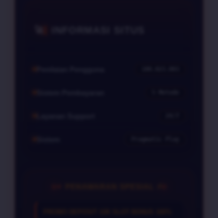
INFORMASI SITUS
Penilaian Pengguna
100.023.003
Sistem Pembayaran
5 Metode
Layanan Support
24/7
Sistem
Pragmatic Play
PENAWARAN SPESIAL
PROMO DEPOSIT 10K SLOT BONUS 100%