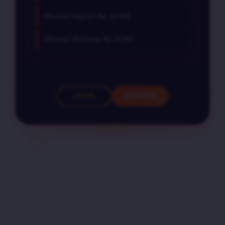
Minimal Deposit Rp. 10.000
Minimal Withdraw Rp 25.000
LOGIN
DAFTAR
Layer Popup Close
JUDOL303 : Link Daftar
Situs Slot Gacor Terbaru
2026 Resmi Server Thailand
Maxwin