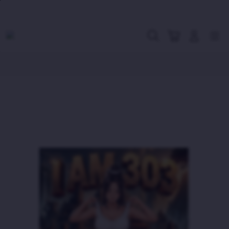
Skip
to
content
Cari
Troli
Login
Navigation
Buka Info Lebih Lanjut