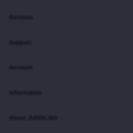
Buka
Services
Buka
Support
Buka
Account
Buka
Information
Buka
About JUDOL303