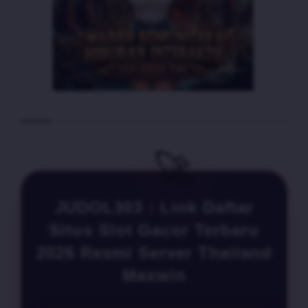
JUDOL303 : Link Daftar
Situs Slot Gacor Terbaru
2026 Resmi Server Thailand
Maxwin