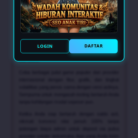
SLOT DEMO hadir sebagai solusi cerdas satu
atap untuk Anda! Kami menyediakan akses gratis
ke ribuan simulator mesin slot online terlengkap
untuk menguji pola, ritme, dan strategi Anda.
Tidak hanya sebagai tempat latihan, platform
kami juga terintegrasi dengan gerbang taruhan
DAFTAR
LOGIN
resmi yang menawarkan kemudahan transaksi
luar biasa.
Coba berbagai judul game populer dari provider
internasional dengan fitur, grafik, dan tingkat
volatilitas yang persis sama dengan versi aslinya.
Sempurna untuk mengasah insting bertaruh Anda
tanpa kehilangan modal sepeser pun.
Ketika Anda siap bertaruh dengan saldo asli,
nikmati konversi nilai penuh 100% tanpa
potongan biaya admin untuk deposit via pulsa
provider seluler terkemuka. Apa yang Anda kirim