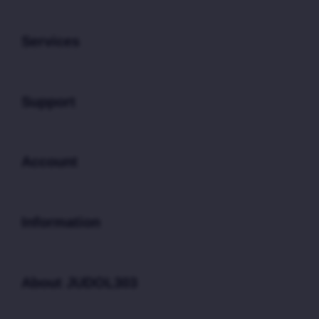
Buka
Services
Buka
Support
Buka
Account
Buka
Information
Buka
About JUDOL303