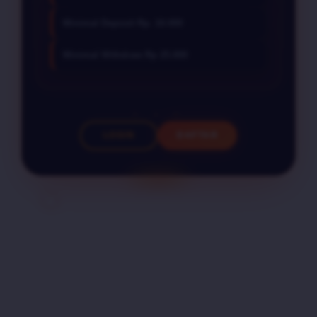
Minimal Deposit Rp. 10.000
Minimal Withdraw Rp 25.000
LOGIN
DAFTAR
Layer Popup Close
JUDOL303 : Link Daftar
Situs Slot Gacor Terbaru
2026 Resmi Server Thailand
Maxwin