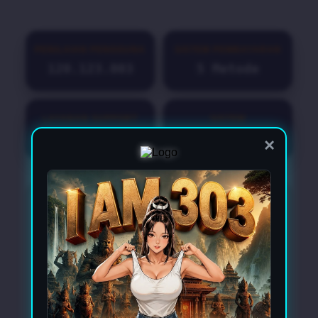
PENILAIAN PENGGUNA
SISTEM PEMBAYARAN
120.123.003
5 Metode
LAYANAN SUPPORT
SISTEM
24/7
Pragmatic Play
×
JUDOL303
menawarkan kemudahan transaksi
luar biasa: mulai dari sistem slot pulsa tanpa
potongan hingga dukungan penuh untuk seluruh
layanan deposit bank lokal di indonesia. pahami
algoritma permainan secara mendalam lewat fitur
demo kami, lalu beralihlah ke mode nyata dengan
fleksibilitas deposit tanpa batas.