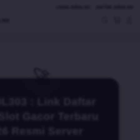
LOGIN JUDOL303
DAFTAR JUDOL303
Cari
Troli
Login/Sign-Up
L303
Cari
303 : Link Daftar
 Slot Gacor Terbaru
26 Resmi Server