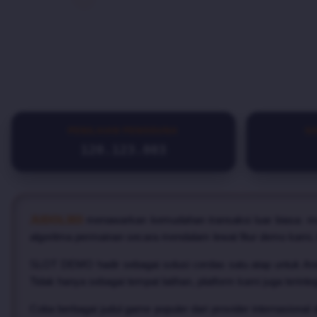
Layer Popup Close
JUDOL303 : Link Daf
PENILAIAN PENGGUNA
S
120.123.003
JUDOL303
menawarkan kemudahan transaksi luar biasa: mula
algoritma permainan secara mendalam lewat fitur demo kami, la
SLOT DEMO hadir sebagai solusi cerdas satu atap untuk Anda!
Tidak hanya sebagai tempat latihan, platform kami juga teri
Coba berbagai judul game populer dari provider internasional 