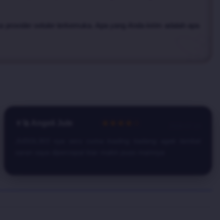
sa provider seluler terkemuka. Apa yang Anda kirim adalah apa
Angeli Jule
★★★★☆
2026-07-14
JUDOL303 nya seru cuma loading kadang agak lambat
saran saya dipercepat biar makin puas mainnya