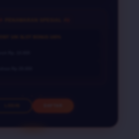
PENAWARAN SPESIAL
SIT 10K SLOT BONUS 100%
sit Rp. 10.000
hdraw Rp 25.000
LOGIN
DAFTAR