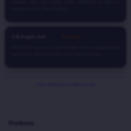
Awalnya ragu tapi setelah coba JUDOL303 di situs ini
soalnya maxwin nya gampang
Angeli Jule
★★★★☆
2026-07-14
JUDOL303 nya seru cuma loading kadang agak lambat
saran saya dipercepat biar makin puas mainnya
© 2026 JUDOL303. All rights reserved.
Buka
Footer Navigation
Products