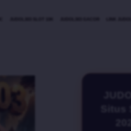
IC
JUDOL303 SLOT 10K
JUDOL303 GACOR
LINK JUDO
JUDOL
Situs
20