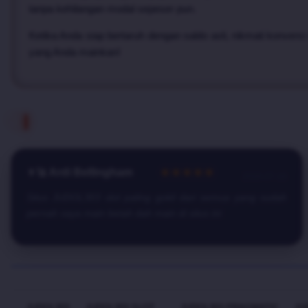
tanpa kehilangan modal sepeser pun.
Ketika Anda siap bertaruh dengan saldo asli, nikmati konvers
yang Anda mainkan!
ULASAN TERBARU KOMUNITAS 
Ardi Bellingham
★★★★★
2026-07-18
Situs JUDOL303 slot paling gokil dari semua yang sudah
pernah saya main betah dah main di situs ini
JUDOL303
JUDOL303 SLOT
JUDOL303 PRAGMATIC
JU