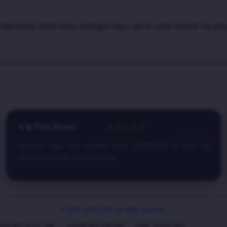
i nilai penuh 100% tanpa potongan biaya admin untuk deposit via pul
JUDOL303
Tina Horse
★★★★★
2026-07-12
Awalnya ragu tapi setelah coba JUDOL303 di situs ini
soalnya maxwin nya gampang
© 2026 JUDOL303. All rights reserved.
DOL303 SLOT 10K
JUDOL303 GACOR
LINK JUDOL303