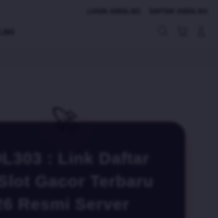
LOGIN JUDOL303
DAFTAR JUDOL303
Cari
Troli
Login/Sign-Up
L303
Cari
303 : Link Daftar
 Slot Gacor Terbaru
26 Resmi Server