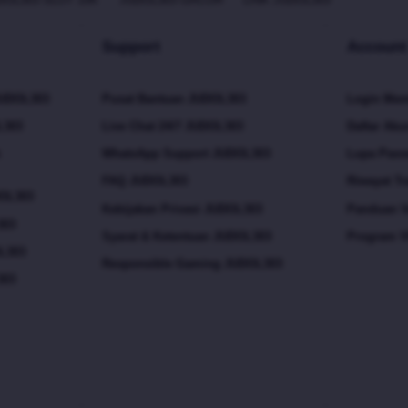
Support
Account
JUDOL303
Pusat Bantuan JUDOL303
Login Me
L303
Live Chat 24/7 JUDOL303
Daftar Ak
k
WhatsApp Support JUDOL303
Lupa Pass
FAQ JUDOL303
Riwayat T
OL303
Kebijakan Privasi JUDOL303
Panduan V
303
Syarat & Ketentuan JUDOL303
Program V
L303
Responsible Gaming JUDOL303
303