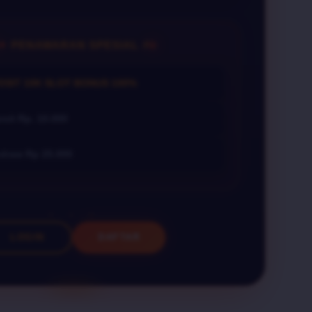
PENAWARAN SPESIAL
SIT 10K SLOT BONUS 100%
sit Rp. 10.000
hdraw Rp 25.000
LOGIN
DAFTAR