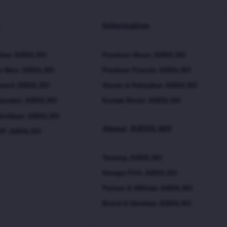
Information
mber JUDOL303
Panduan Akses JUDOL303
un Baru JUDOL303
Panduan Pemula JUDOL303
word JUDOL303
Aturan & Kebijakan JUDOL303
ransaksi JUDOL303
Kontak Resmi JUDOL303
erifikasi JUDOL303
About JUDOL303
IP JUDOL303
Tentang JUDOL303
Kenapa Pilih JUDOL303
Partner & Affiliate JUDOL303
Brand & Identitas JUDOL303