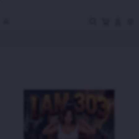
Skip
to
content
Cari
Troli
Login
Navigation
Buka Info Lebih Lanjut