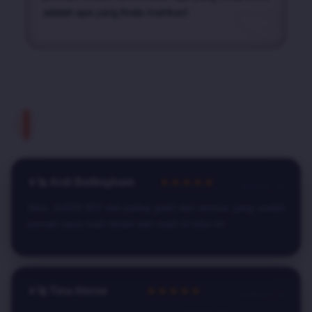
adalah apa yang Anda mainkan!
ULASAN TERBARU KOMUNITAS
JUDOL303
Ardi Bellingham
★★★★★
2026-07-18
Situs JUDOL303 slot paling gokil dari semua yang sudah
pernah saya main betah dah main di situs ini
Tina Horse
★★★★★
2026-07-12