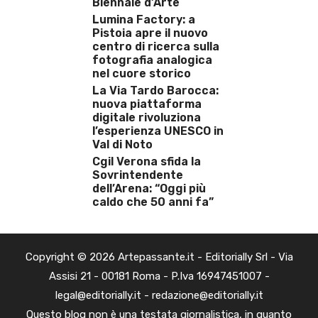
Biennale d’Arte
Lumina Factory: a
Pistoia apre il nuovo
centro di ricerca sulla
fotografia analogica
nel cuore storico
La Via Tardo Barocca:
nuova piattaforma
digitale rivoluziona
l’esperienza UNESCO in
Val di Noto
Cgil Verona sfida la
Sovrintendente
dell’Arena: “Oggi più
caldo che 50 anni fa”
Copyright © 2026 Artepassante.it - Editorially Srl - Via
Assisi 21 - 00181 Roma - P.Iva 16947451007 -
legal@editorially.it - redazione@editorially.it
Questo blog non è una testata giornalistica, in quanto