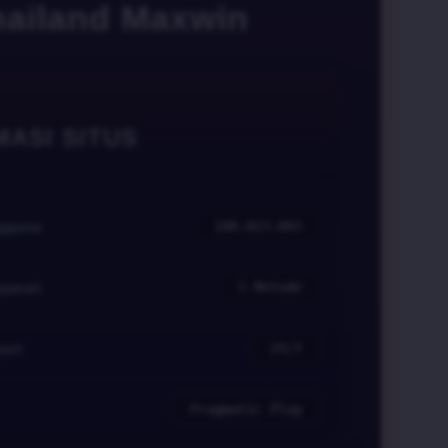
hailand Maxwin
MASI SITUS
ngguna
100.023.003
ayaran
5 Metode
ort
24/7
Pragmatic Play