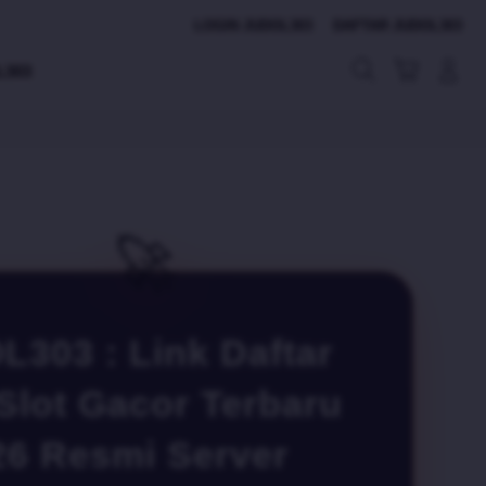
LOGIN JUDOL303
DAFTAR JUDOL303
Cari
Troli
Login/Sign-Up
L303
Cari
303 : Link Daftar
 Slot Gacor Terbaru
26 Resmi Server