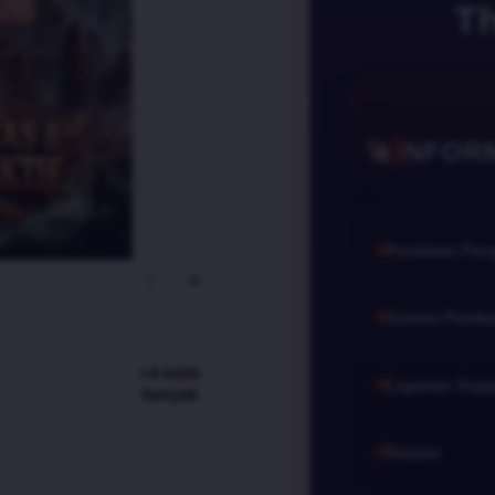
T
INFOR
Penilaian Pe
Sebelumnya
Berikutnya
Sistem Pemb
+4 lebih
Layanan Supp
banyak
Sistem