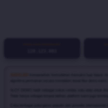
Layer Popup Close
JUDOL303 : Link Daf
PENILAIAN PENGGUNA
S
120.123.003
JUDOL303
menawarkan kemudahan transaksi luar biasa: mula
algoritma permainan secara mendalam lewat fitur demo kami, la
SLOT DEMO hadir sebagai solusi cerdas satu atap untuk Anda!
Tidak hanya sebagai tempat latihan, platform kami juga teri
Coba berbagai judul game populer dari provider internasional 