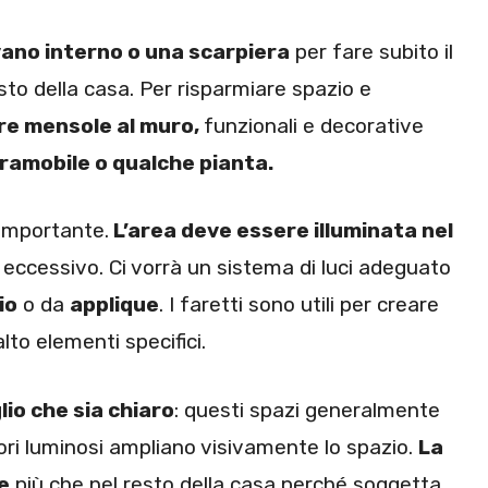
ano interno o una scarpiera
per fare subito il
sto della casa. Per risparmiare spazio e
re mensole al muro,
funzionali e decorative
ramobile o qualche pianta.
 importante.
L’area deve essere illuminata nel
 eccessivo. Ci vorrà un sistema di luci adeguato
io
o da
applique
. I faretti sono utili per creare
alto elementi specifici.
lio che sia chiaro
: questi spazi generalmente
ori luminosi ampliano visivamente lo spazio.
La
e
più che nel resto della casa perché soggetta