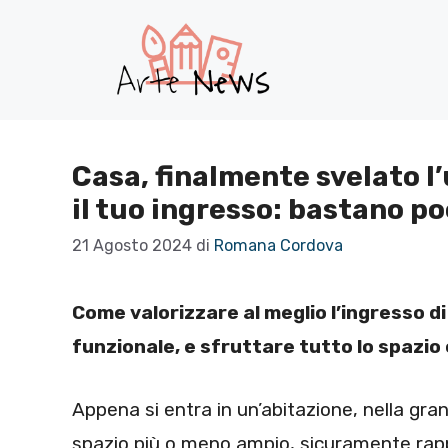
Vai
al
contenuto
Casa, finalmente svelato l
il tuo ingresso: bastano po
21 Agosto 2024
di
Romana Cordova
Come valorizzare al meglio l’ingresso d
funzionale, e sfruttare tutto lo spazio 
Appena si entra in un’abitazione, nella gran
spazio più o meno ampio, sicuramente rapp