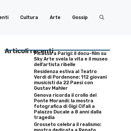
enti
Cultura
Arte
Gossip
Articoli recenti
Picasso a Parigi: il docu-film su
Sky Arte svela la vita e il museo
dell’artista ribelle
Residenza estiva al Teatro
Verdi di Pordenone: 112 giovani
musicisti da 22 Paesi con
Gustav Mahler
Genova ricorda il crollo del
Ponte Morandi: la mostra
fotografica di Gigi Cifali a
Palazzo Ducale a 8 anni dalla
tragedia
Grosseto celebra il realismo:
mostra dedicata a Renato