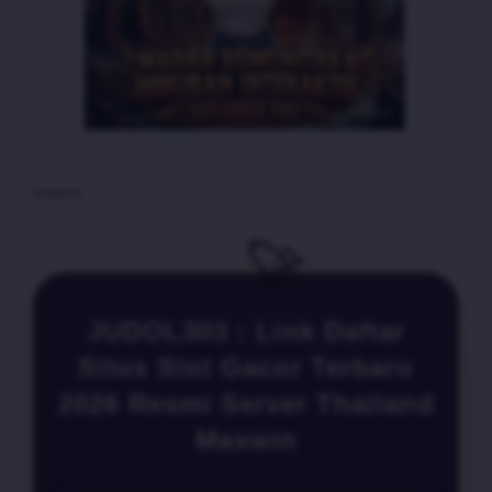
JUDOL303 : Link Daftar
Situs Slot Gacor Terbaru
2026 Resmi Server Thailand
Maxwin