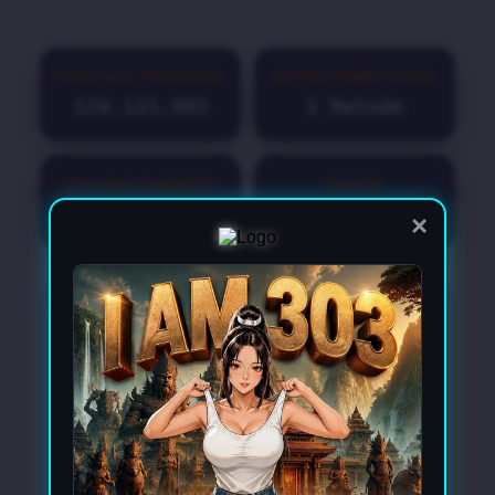
PENILAIAN PENGGUNA
SISTEM PEMBAYARAN
120.123.003
5 Metode
LAYANAN SUPPORT
SISTEM
24/7
Pragmatic Play
×
JUDOL303
menawarkan kemudahan transaksi
luar biasa: mulai dari sistem slot pulsa tanpa
potongan hingga dukungan penuh untuk seluruh
layanan deposit bank lokal di indonesia. pahami
algoritma permainan secara mendalam lewat fitur
demo kami, lalu beralihlah ke mode nyata dengan
fleksibilitas deposit tanpa batas.