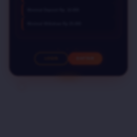
Minimal Deposit Rp. 10.000
Minimal Withdraw Rp 25.000
LOGIN
DAFTAR
Layer Popup Close
JUDOL303 : Link Daftar
Situs Slot Gacor Terbaru
2026 Resmi Server Thailand
Maxwin