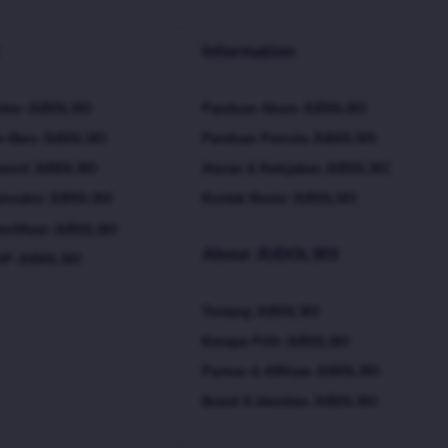
Information
mber JUDOL303
Panduan Akses JUDOL303
un Baru JUDOL303
Panduan Pemula JUDOL303
word JUDOL303
Aturan & Kebijakan JUDOL303
ransaksi JUDOL303
Kontak Resmi JUDOL303
erifikasi JUDOL303
About JUDOL303
IP JUDOL303
Tentang JUDOL303
Kenapa Pilih JUDOL303
Partner & Affiliate JUDOL303
Brand & Identitas JUDOL303