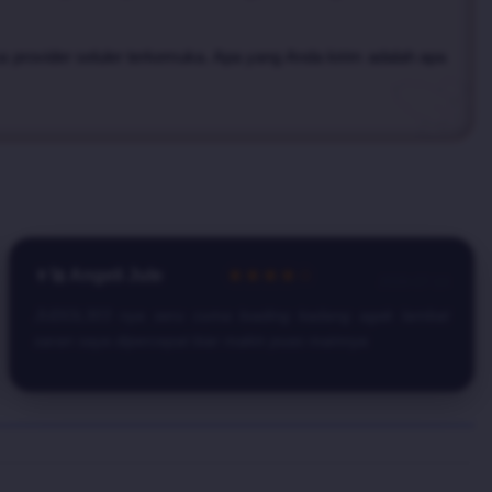
sa provider seluler terkemuka. Apa yang Anda kirim adalah apa
Angeli Jule
★★★★☆
2026-07-14
JUDOL303 nya seru cuma loading kadang agak lambat
saran saya dipercepat biar makin puas mainnya