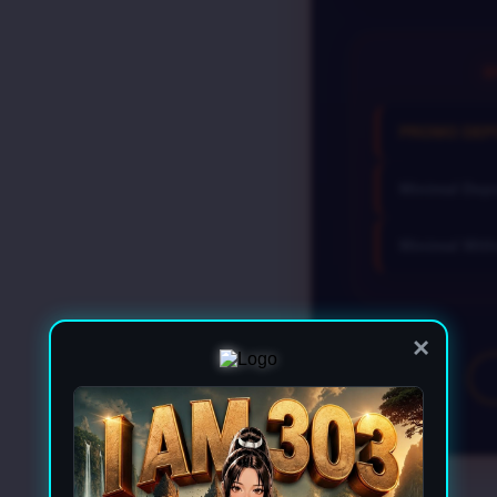
PROMO DEPO
Minimal Depo
Minimal Wit
×