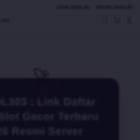
LOGIN JUDOL303
DAFTAR JUDOL303
Cari
Troli
Login/Sign-Up
L303
Cari
303 : Link Daftar
 Slot Gacor Terbaru
26 Resmi Server