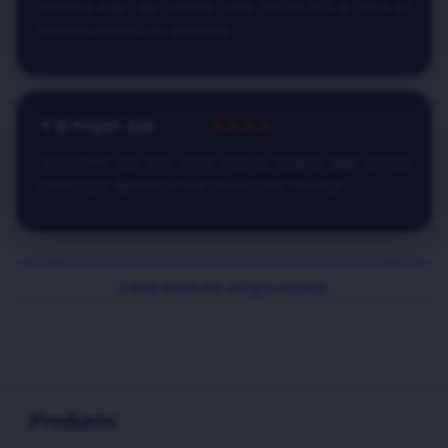
Awalnya ragu tapi setelah coba JUDOL303 di situs ini
soalnya maxwin nya gampang
Angeli Jule
★★★★☆
2026-07-14
JUDOL303 nya seru cuma loading kadang agak lambat
saran saya dipercepat biar makin puas mainnya
© 2026 JUDOL303. All rights reserved.
Buka
Footer Navigation
Products