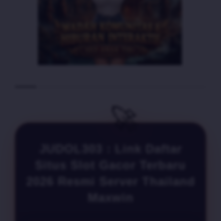
JUDOL303 : Link Daftar
Situs Slot Gacor Terbaru
2026 Resmi Server Thailand
Maxwin