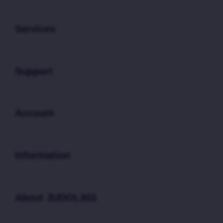
Buka
Services
Buka
Support
Buka
Account
Buka
Information
Buka
About JUDOL303