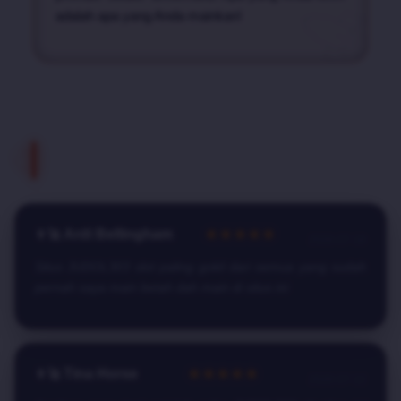
adalah apa yang Anda mainkan!
ULASAN TERBARU KOMUNITAS
JUDOL303
Ardi Bellingham
★★★★★
2026-07-18
Situs JUDOL303 slot paling gokil dari semua yang sudah
pernah saya main betah dah main di situs ini
Tina Horse
★★★★★
2026-07-12