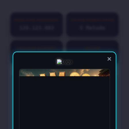
PENILAIAN PENGGUNA
SISTEM PEMBAYARAN
120.123.003
5 Metode
LAYANAN SUPPORT
SISTEM
24/7
Pragmatic Play
×
JUDOL303
menawarkan kemudahan transaksi
luar biasa: mulai dari sistem slot pulsa tanpa
potongan hingga dukungan penuh untuk seluruh
layanan deposit bank lokal di indonesia. pahami
algoritma permainan secara mendalam lewat fitur
demo kami, lalu beralihlah ke mode nyata dengan
fleksibilitas deposit tanpa batas.