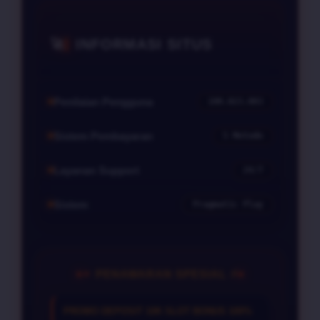
INFORMASI SITUS
Penilaian Pengguna
100.023.003
Sistem Pembayaran
5 Metode
Layanan Support
24/7
Sistem
Pragmatic Play
PENAWARAN SPESIAL
PROMO DEPOSIT 10K SLOT BONUS 100%