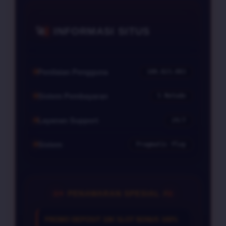
INFORMASI SITUS
Penilaian Pengguna
100.023.003
Sistem Pembayaran
5 Metode
Layanan Support
24/7
Sistem
Pragmatic Play
PENAWARAN SPESIAL
PROMO DEPOSIT 10K SLOT BONUS 100%