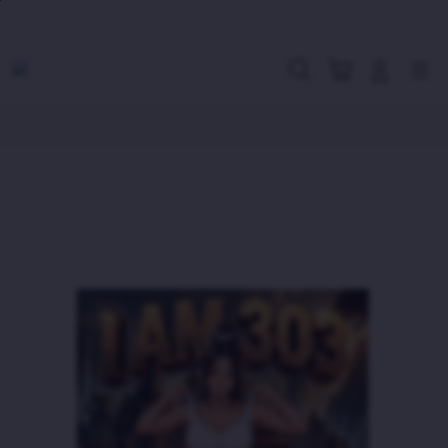
Skip
to
content
Cari
Troli
Login
Navigation
Buka Info Lebih Lanjut