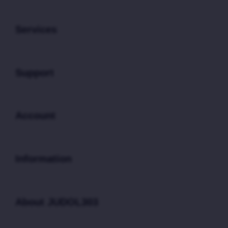
Buka
Services
Buka
Support
Buka
Account
Buka
Information
Buka
About JUDOL303