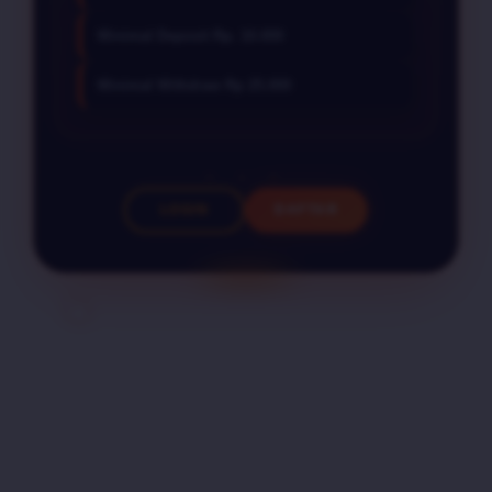
Minimal Deposit Rp. 10.000
Minimal Withdraw Rp 25.000
LOGIN
DAFTAR
Layer Popup Close
JUDOL303 : Link Daftar
Situs Slot Gacor Terbaru
2026 Resmi Server Thailand
Maxwin