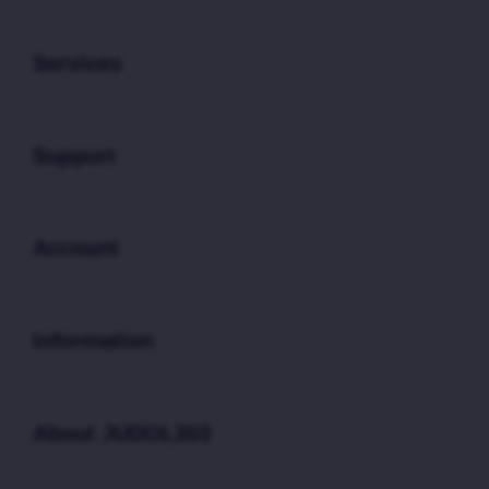
Buka
Services
Buka
Support
Buka
Account
Buka
Information
Buka
About JUDOL303