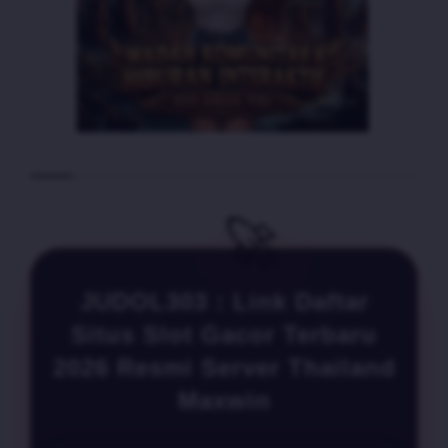
JUDOL303 : Link Daftar
Situs Slot Gacor Terbaru
2026 Resmi Server Thailand
Maxwin