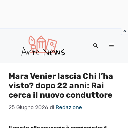
×
Vai
al
Menu
contenuto
Mara Venier lascia Chi l’ha
visto? dopo 22 anni: Rai
cerca il nuovo conduttore
25 Giugno 2026
di
Redazione
Il conto alla rovescia è cominciato: il