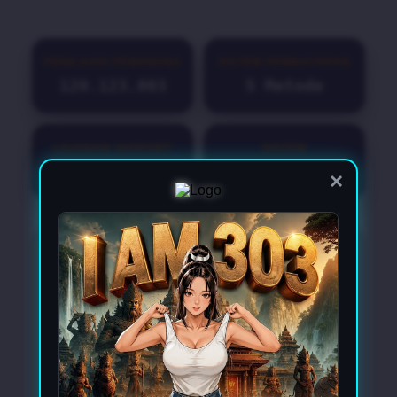
PENILAIAN PENGGUNA
SISTEM PEMBAYARAN
120.123.003
5 Metode
LAYANAN SUPPORT
SISTEM
24/7
Pragmatic Play
×
JUDOL303
menawarkan kemudahan transaksi
luar biasa: mulai dari sistem slot pulsa tanpa
potongan hingga dukungan penuh untuk seluruh
layanan deposit bank lokal di indonesia. pahami
algoritma permainan secara mendalam lewat fitur
demo kami, lalu beralihlah ke mode nyata dengan
fleksibilitas deposit tanpa batas.