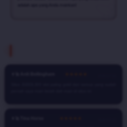
adalah apa yang Anda mainkan!
ULASAN TERBARU KOMUNITAS
JUDOL303
Ardi Bellingham
★★★★★
2026-07-18
Situs JUDOL303 slot paling gokil dari semua yang sudah
pernah saya main betah dah main di situs ini
Tina Horse
★★★★★
2026-07-12