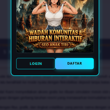
tar Situs Slot Gacor Terba
Thailand Maxwin
ISTEM PEMBAYARAN
LAYANAN SUPPOR
5 Metode
24/7
DAFTAR
LOGIN
i dari sistem slot pulsa tanpa potongan hingga dukungan penuh un
lu beralihlah ke mode nyata dengan fleksibilitas deposit tanpa batas
 Kami menyediakan akses gratis ke ribuan simulator mesin slot onl
ntegrasi dengan gerbang taruhan resmi yang menawarkan kemudahan tr
dengan fitur, grafik, dan tingkat volatilitas yang persis sama denga