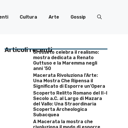
enti
Cultura
Arte
Gossip
Articoli recenti
Grosseto celebra il realismo:
mostra dedicata a Renato
Guttuso e la Maremma negli
anni ’50
Macerata Rivoluziona l’Arte:
Una Mostra Che Ripensa il
Significato di Esporre un’Opera
Scoperto Relitto Romano del II-I
Secolo a.C. al Largo di Mazara
del Vallo: Una Straordinaria
Scoperta Archeologica
Subacquea
A Macerata la mostra che
rivoluziona il modo di esporre