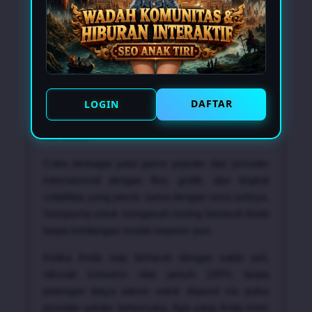
SLOT DEMO hadir sebagai solusi cerdas satu
atap untuk Anda! Kami menyediakan akses gratis
ke ribuan simulator mesin slot online terlengkap
untuk menguji pola, ritme, dan strategi Anda.
Tidak hanya sebagai tempat latihan, platform
kami juga terintegrasi dengan gerbang taruhan
DAFTAR
LOGIN
resmi yang menawarkan kemudahan transaksi
luar biasa.
Coba berbagai judul game populer dari provider
internasional dengan fitur, grafik, dan tingkat
volatilitas yang persis sama dengan versi aslinya.
Sempurna untuk mengasah insting bertaruh Anda
tanpa kehilangan modal sepeser pun.
Ketika Anda siap bertaruh dengan saldo asli,
nikmati konversi nilai penuh 100% tanpa
potongan biaya admin untuk deposit via pulsa
provider seluler terkemuka. Apa yang Anda kirim