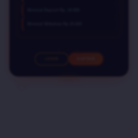
Minimal Deposit Rp. 10.000
Minimal Withdraw Rp 25.000
LOGIN
DAFTAR
Layer Popup Close
JUDOL303 : Link Daftar
Situs Slot Gacor Terbaru
2026 Resmi Server Thailand
Maxwin