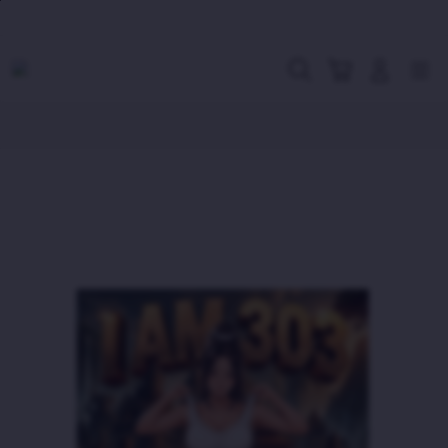
Skip
to
content
Cari
Troli
Login
Navigation
Buka Info Lebih Lanjut