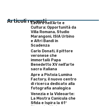
Articoli recenti
Lavoro nell’Arte e
Cultura: Opportunità da
Villa Romana, Studio
Marangoni, ISIA Urbino
e Altri Bandi in
Scadenza
Carlo Donati, il pittore
veronese che
immortalò Papa
Benedetto XV nell’arte
sacra italiana
Apre a Pistoia Lumina
Factory, il nuovo centro
di ricerca dedicato alla
fotografia analogica
Venezia e la Videoarte:
La Mostra Canicula che
Sfida e Ispira la 61ª