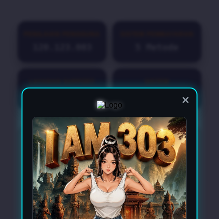
PENILAIAN PENGGUNA
SISTEM PEMBAYARAN
120.123.003
5 Metode
LAYANAN SUPPORT
SISTEM
24/7
Pragmatic Play
×
JUDOL303
menawarkan kemudahan transaksi
luar biasa: mulai dari sistem slot pulsa tanpa
potongan hingga dukungan penuh untuk seluruh
layanan deposit bank lokal di indonesia. pahami
algoritma permainan secara mendalam lewat fitur
demo kami, lalu beralihlah ke mode nyata dengan
fleksibilitas deposit tanpa batas.