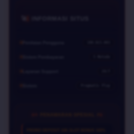
INFORMASI SITUS
Penilaian Pengguna
100.023.003
Sistem Pembayaran
5 Metode
Layanan Support
24/7
Sistem
Pragmatic Play
PENAWARAN SPESIAL
PROMO DEPOSIT 10K SLOT BONUS 100%