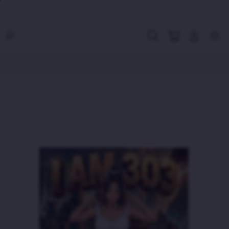
Skip
to
content
Cari
Troli
Login
Navigation
Buka Info Lebih Lanjut