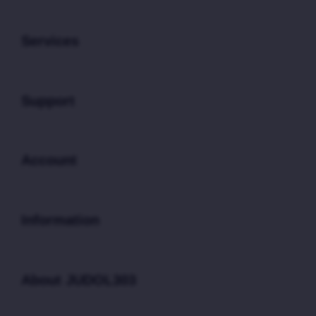
Buka
Services
Buka
Support
Buka
Account
Buka
Information
Buka
About JUDOL303