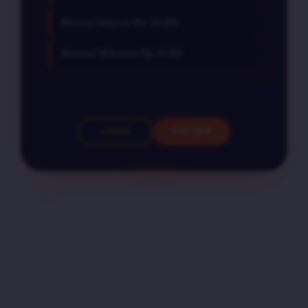
Minimal Deposit Rp. 10.000
Minimal Withdraw Rp 25.000
LOGIN
DAFTAR
Layer Popup Close
JUDOL303 : Link Daftar
Situs Slot Gacor Terbaru
2026 Resmi Server Thailand
Maxwin