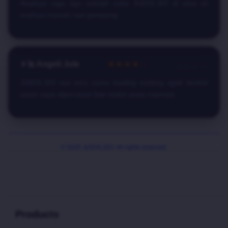
Awalnya ragu tapi setelah coba JUDOL303 di situs ini
soalnya maxwin nya gampang
Angeli Jule
★★★★☆
2026-07-14
JUDOL303 nya seru cuma loading kadang agak lambat
saran saya dipercepat biar makin puas mainnya
© 2026 JUDOL303. All rights reserved.
Buka
Footer Navigation
Products