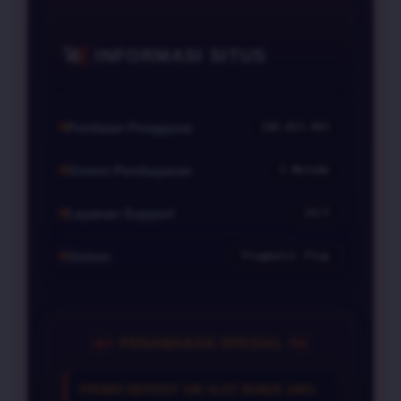
INFORMASI SITUS
Penilaian Pengguna
100.023.003
Sistem Pembayaran
5 Metode
Layanan Support
24/7
Sistem
Pragmatic Play
PENAWARAN SPESIAL
PROMO DEPOSIT 10K SLOT BONUS 100%