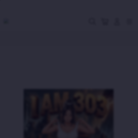
Skip
to
content
Cari
Troli
Login
Navigation
Buka Info Lebih Lanjut