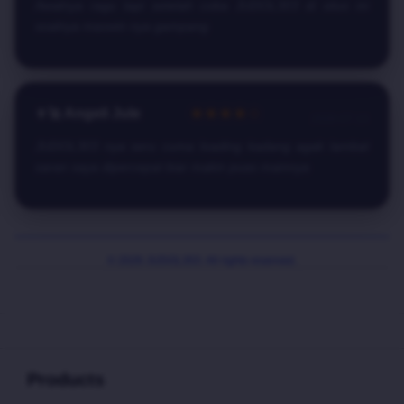
Awalnya ragu tapi setelah coba JUDOL303 di situs ini
soalnya maxwin nya gampang
Angeli Jule
★★★★☆
2026-07-14
JUDOL303 nya seru cuma loading kadang agak lambat
saran saya dipercepat biar makin puas mainnya
© 2026 JUDOL303. All rights reserved.
Buka
Footer Navigation
Products