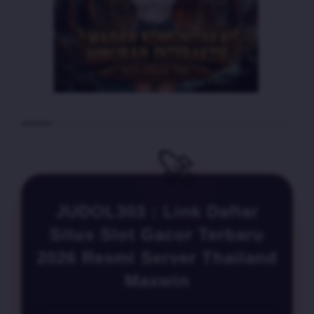
JUDOL303 : Link Daftar
Situs Slot Gacor Terbaru
2026 Resmi Server Thailand
Maxwin