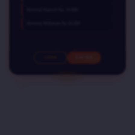
Minimal Deposit Rp. 10.000
Minimal Withdraw Rp 25.000
LOGIN
DAFTAR
Layer Popup Close
JUDOL303 : Link Daftar
Situs Slot Gacor Terbaru
2026 Resmi Server Thailand
Maxwin