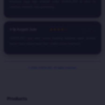
Awalnya ragu tapi setelah coba JUDOL303 di situs ini
soalnya maxwin nya gampang
Angeli Jule
★★★★☆
2026-07-14
JUDOL303 nya seru cuma loading kadang agak lambat
saran saya dipercepat biar makin puas mainnya
© 2026 JUDOL303. All rights reserved.
Buka
Footer Navigation
Products