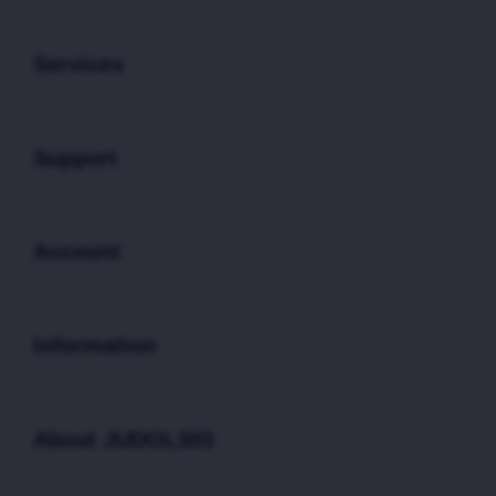
Buka
Services
Buka
Support
Buka
Account
Buka
Information
Buka
About JUDOL303