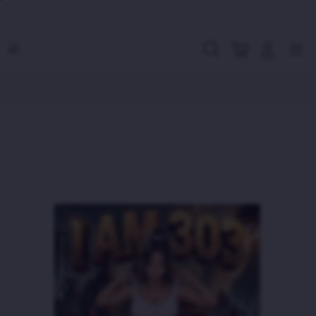
Skip
to
content
Cari
Troli
Login
Navigation
Buka Info Lebih Lanjut