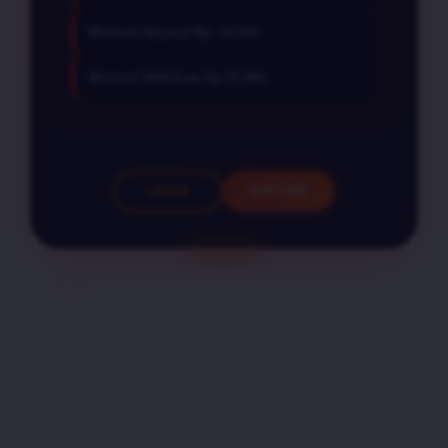
Minimal Deposit Rp. 10.000
Minimal Withdraw Rp 25.000
LOGIN
DAFTAR
Layer Popup Close
JUDOL303 : Link Daftar
Situs Slot Gacor Terbaru
2026 Resmi Server Thailand
Maxwin