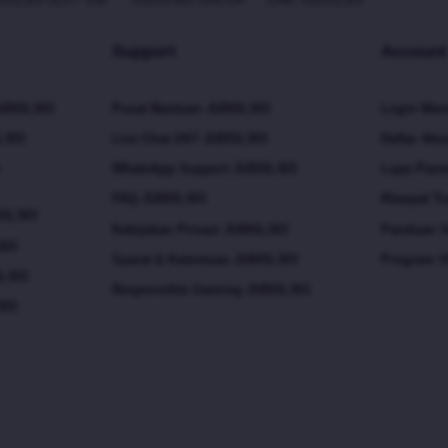
Support
Account
JUDOL303
Pusat Bantuan JUDOL303
Login Me
L303
Live Chat 24/7 JUDOL303
Daftar Ak
k
WhatsApp Support JUDOL303
Lupa Pass
FAQ JUDOL303
Riwayat T
OL303
Kebijakan Privasi JUDOL303
Panduan V
303
Syarat & Ketentuan JUDOL303
Program V
L303
Responsible Gaming JUDOL303
303