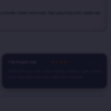
sa provider seluler terkemuka. Apa yang Anda kirim adalah apa
Angeli Jule
★★★★☆
2026-07-14
JUDOL303 nya seru cuma loading kadang agak lambat
saran saya dipercepat biar makin puas mainnya