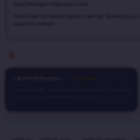
tanpa kehilangan modal sepeser pun.
Ketika Anda siap bertaruh dengan saldo asli, nikmati konvers
yang Anda mainkan!
ULASAN TERBARU KOMUNITAS 
Ardi Bellingham
★★★★★
2026-07-18
Situs JUDOL303 slot paling gokil dari semua yang sudah
pernah saya main betah dah main di situs ini
JUDOL303
JUDOL303 SLOT
JUDOL303 PRAGMATIC
JU