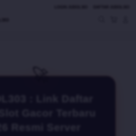
LOGIN JUDOL303
DAFTAR JUDOL303
Cari
Troli
Login/Sign-Up
L303
Cari
303 : Link Daftar
 Slot Gacor Terbaru
26 Resmi Server