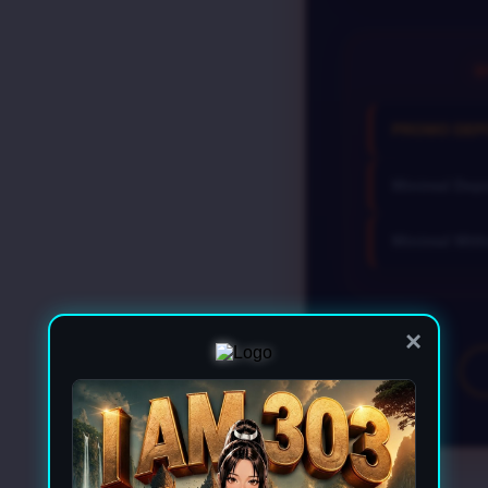
PROMO DEPO
Minimal Depo
Minimal Wit
×