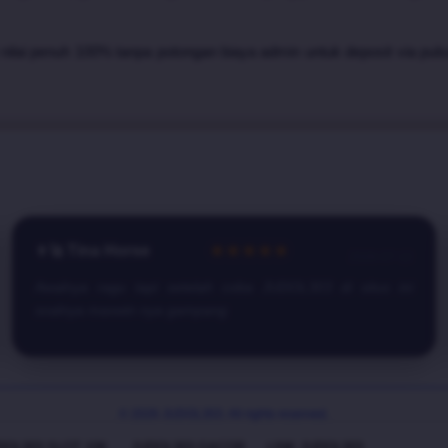
i nilai penuh 100% tanpa potongan biaya admin untuk deposit via pul
JUDOL303
Tina Horse
★★★★★
2026-07-12
Awalnya ragu tapi setelah coba JUDOL303 di situs ini
soalnya maxwin nya gampang
© 2026 JUDOL303. All rights reserved.
DOL303 SLOT 10K
JUDOL303 GACOR
LINK JUDOL303