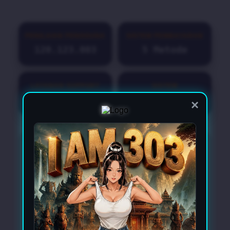
PENILAIAN PENGGUNA
SISTEM PEMBAYARAN
120.123.003
5 Metode
LAYANAN SUPPORT
SISTEM
24/7
Pragmatic Play
×
JUDOL303
menawarkan kemudahan transaksi
luar biasa: mulai dari sistem slot pulsa tanpa
potongan hingga dukungan penuh untuk seluruh
layanan deposit bank lokal di indonesia. pahami
algoritma permainan secara mendalam lewat fitur
demo kami, lalu beralihlah ke mode nyata dengan
fleksibilitas deposit tanpa batas.