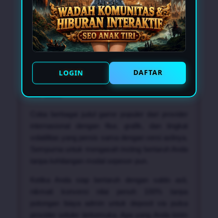
SLOT DEMO hadir sebagai solusi cerdas satu
atap untuk Anda! Kami menyediakan akses gratis
ke ribuan simulator mesin slot online terlengkap
untuk menguji pola, ritme, dan strategi Anda.
Tidak hanya sebagai tempat latihan, platform
kami juga terintegrasi dengan gerbang taruhan
DAFTAR
LOGIN
resmi yang menawarkan kemudahan transaksi
luar biasa.
Coba berbagai judul game populer dari provider
internasional dengan fitur, grafik, dan tingkat
volatilitas yang persis sama dengan versi aslinya.
Sempurna untuk mengasah insting bertaruh Anda
tanpa kehilangan modal sepeser pun.
Ketika Anda siap bertaruh dengan saldo asli,
nikmati konversi nilai penuh 100% tanpa
potongan biaya admin untuk deposit via pulsa
provider seluler terkemuka. Apa yang Anda kirim