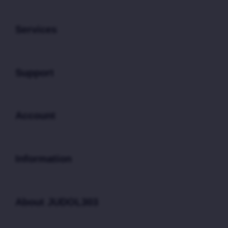
Buka
Services
Buka
Support
Buka
Account
Buka
Information
Buka
About JUDOL303