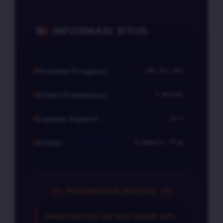
INFORMASI SITUS
Penilaian Pengguna
100.023.003
Sistem Pembayaran
5 Metode
Layanan Support
24/7
Sistem
Pragmatic Play
PENAWARAN SPESIAL
PROMO DEPOSIT 10K SLOT BONUS 100%