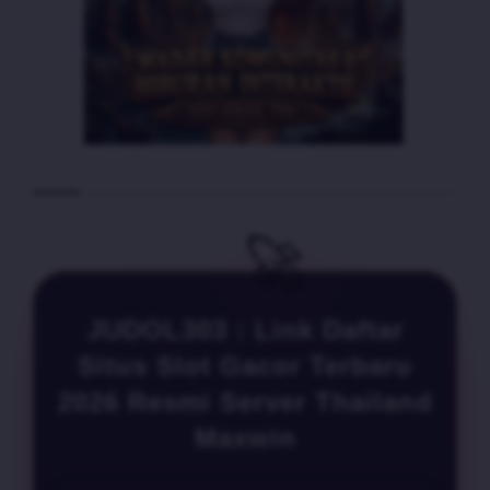
JUDOL303 : Link Daftar
Situs Slot Gacor Terbaru
2026 Resmi Server Thailand
Maxwin