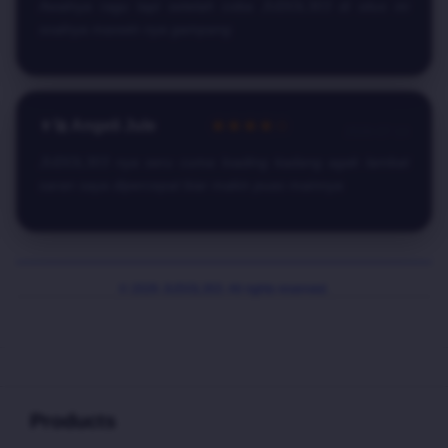
Awalnya ragu tapi setelah coba JUDOL303 di situs ini
soalnya maxwin nya gampang
Angeli Jule
★★★★☆
2026-07-14
JUDOL303 nya seru cuma loading kadang agak lambat
saran saya dipercepat biar makin puas mainnya
© 2026 JUDOL303. All rights reserved.
Buka
Footer Navigation
Products