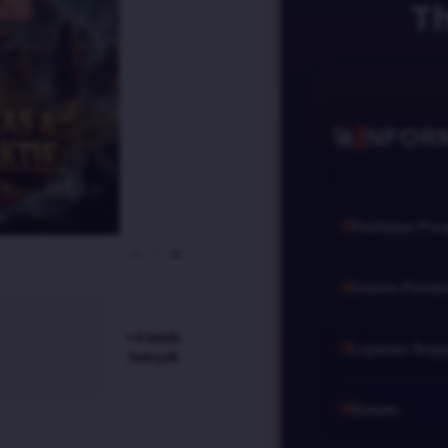
T
INFOR
Penilaian Pe
Sebelumnya
Berikutnya
Sistem Pemb
+4 lebih
Layanan Supp
banyak
Sistem