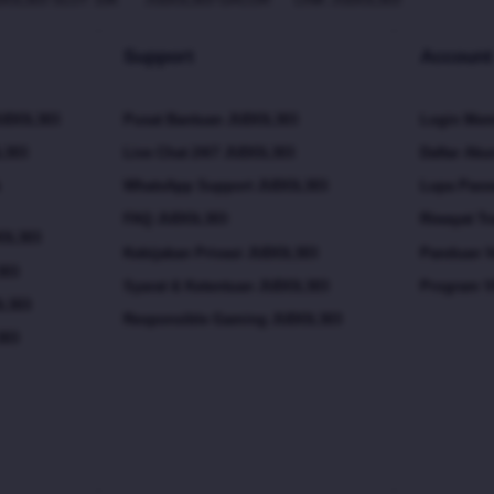
Support
Account
JUDOL303
Pusat Bantuan JUDOL303
Login Me
L303
Live Chat 24/7 JUDOL303
Daftar Ak
k
WhatsApp Support JUDOL303
Lupa Pass
FAQ JUDOL303
Riwayat T
OL303
Kebijakan Privasi JUDOL303
Panduan V
303
Syarat & Ketentuan JUDOL303
Program V
L303
Responsible Gaming JUDOL303
303