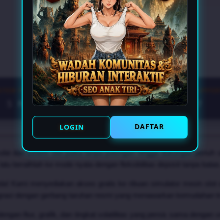
tar Situs Slot Gacor Terba
Thailand Maxwin
ISTEM PEMBAYARAN
LAYANAN SUPPOR
5 Metode
24/7
DAFTAR
LOGIN
i dari sistem slot pulsa tanpa potongan hingga dukungan penuh un
lu beralihlah ke mode nyata dengan fleksibilitas deposit tanpa batas
 Kami menyediakan akses gratis ke ribuan simulator mesin slot onl
ntegrasi dengan gerbang taruhan resmi yang menawarkan kemudahan tr
dengan fitur, grafik, dan tingkat volatilitas yang persis sama denga