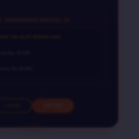
PENAWARAN SPESIAL
SIT 10K SLOT BONUS 100%
sit Rp. 10.000
hdraw Rp 25.000
LOGIN
DAFTAR