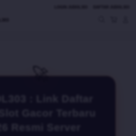
LOGIN JUDOL303
DAFTAR JUDOL303
Cari
Troli
Login/Sign-Up
L303
Cari
303 : Link Daftar
 Slot Gacor Terbaru
26 Resmi Server