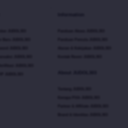
Information
mber JUDOL303
Panduan Akses JUDOL303
un Baru JUDOL303
Panduan Pemula JUDOL303
word JUDOL303
Aturan & Kebijakan JUDOL303
ransaksi JUDOL303
Kontak Resmi JUDOL303
erifikasi JUDOL303
About JUDOL303
IP JUDOL303
Tentang JUDOL303
Kenapa Pilih JUDOL303
Partner & Affiliate JUDOL303
Brand & Identitas JUDOL303