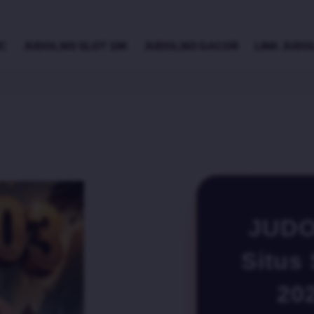
IC
JUDOL303 SLOT 10K
JUDOL303 GACOR
LINK JUDO
JUDOL
Situs
20