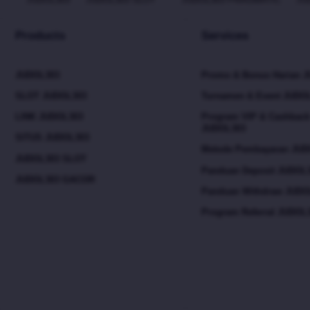
Footer Navigation
Products
Services
JUDOL303
Promo & Bonus Harian 
SLOT JUDOL303
Turnamen & Event JUDO
LINK JUDOL303
Program VIP & Cashbac
JUDOL303
SITUS JUDOL303
Metode Pembayaran JUD
JUDOL303 SLOT
Panduan Deposit JUDOL
JUDOL303 GACOR
Panduan Withdraw JUDO
Program Referral JUDOL