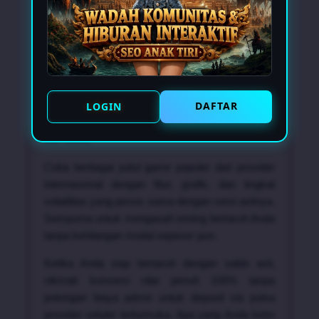
SLOT DEMO hadir sebagai solusi cerdas satu
atap untuk Anda! Kami menyediakan akses gratis
ke ribuan simulator mesin slot online terlengkap
untuk menguji pola, ritme, dan strategi Anda.
Tidak hanya sebagai tempat latihan, platform
kami juga terintegrasi dengan gerbang taruhan
DAFTAR
LOGIN
resmi yang menawarkan kemudahan transaksi
luar biasa.
Coba berbagai judul game populer dari provider
internasional dengan fitur, grafik, dan tingkat
volatilitas yang persis sama dengan versi aslinya.
Sempurna untuk mengasah insting bertaruh Anda
tanpa kehilangan modal sepeser pun.
Ketika Anda siap bertaruh dengan saldo asli,
nikmati konversi nilai penuh 100% tanpa
potongan biaya admin untuk deposit via pulsa
provider seluler terkemuka. Apa yang Anda kirim