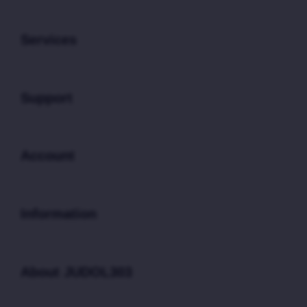
Buka
Services
Buka
Support
Buka
Account
Buka
Information
Buka
About JUDOL303