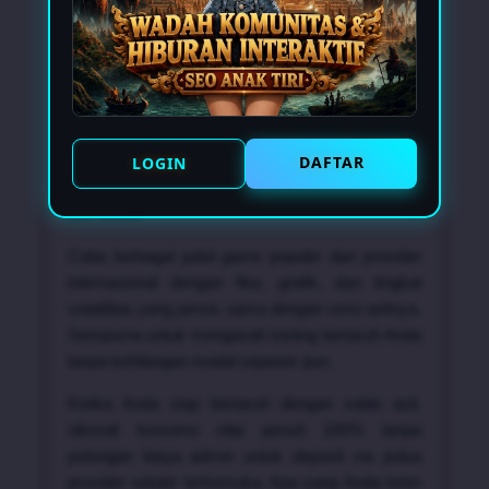
SLOT DEMO hadir sebagai solusi cerdas satu
atap untuk Anda! Kami menyediakan akses gratis
ke ribuan simulator mesin slot online terlengkap
untuk menguji pola, ritme, dan strategi Anda.
Tidak hanya sebagai tempat latihan, platform
kami juga terintegrasi dengan gerbang taruhan
DAFTAR
LOGIN
resmi yang menawarkan kemudahan transaksi
luar biasa.
Coba berbagai judul game populer dari provider
internasional dengan fitur, grafik, dan tingkat
volatilitas yang persis sama dengan versi aslinya.
Sempurna untuk mengasah insting bertaruh Anda
tanpa kehilangan modal sepeser pun.
Ketika Anda siap bertaruh dengan saldo asli,
nikmati konversi nilai penuh 100% tanpa
potongan biaya admin untuk deposit via pulsa
provider seluler terkemuka. Apa yang Anda kirim