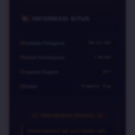
INFORMASI SITUS
Penilaian Pengguna
100.023.003
Sistem Pembayaran
5 Metode
Layanan Support
24/7
Sistem
Pragmatic Play
PENAWARAN SPESIAL
PROMO DEPOSIT 10K SLOT BONUS 100%