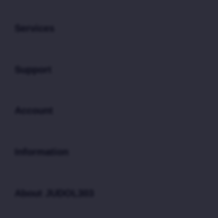
Buka
Services
Buka
Support
Buka
Account
Buka
Information
Buka
About JUDOL303