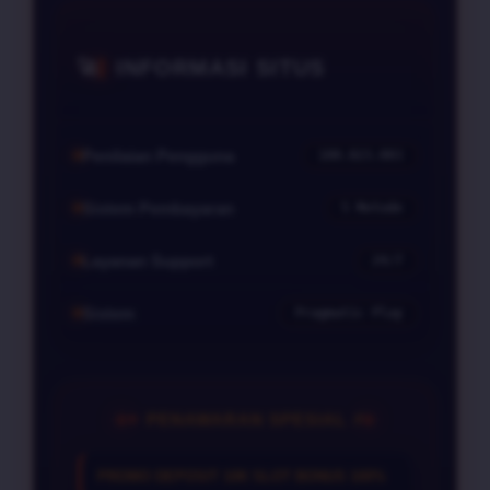
INFORMASI SITUS
Penilaian Pengguna
100.023.003
Sistem Pembayaran
5 Metode
Layanan Support
24/7
Sistem
Pragmatic Play
PENAWARAN SPESIAL
PROMO DEPOSIT 10K SLOT BONUS 100%