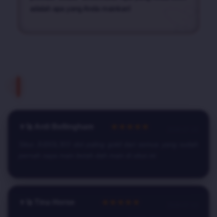
adalah apa yang Anda mainkan!
ULASAN TERBARU KOMUNITAS
JUDOL303
Ardi Bellingham
★★★★★
2026-07-18
Situs JUDOL303 slot paling gokil dari semua yang sudah
pernah saya main betah dah main di situs ini
Tina Horse
★★★★★
2026-07-12