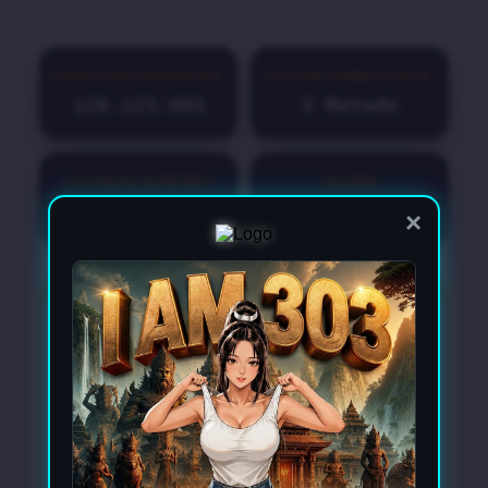
PENILAIAN PENGGUNA
SISTEM PEMBAYARAN
120.123.003
5 Metode
LAYANAN SUPPORT
SISTEM
24/7
Pragmatic Play
×
JUDOL303
menawarkan kemudahan transaksi
luar biasa: mulai dari sistem slot pulsa tanpa
potongan hingga dukungan penuh untuk seluruh
layanan deposit bank lokal di indonesia. pahami
algoritma permainan secara mendalam lewat fitur
demo kami, lalu beralihlah ke mode nyata dengan
fleksibilitas deposit tanpa batas.