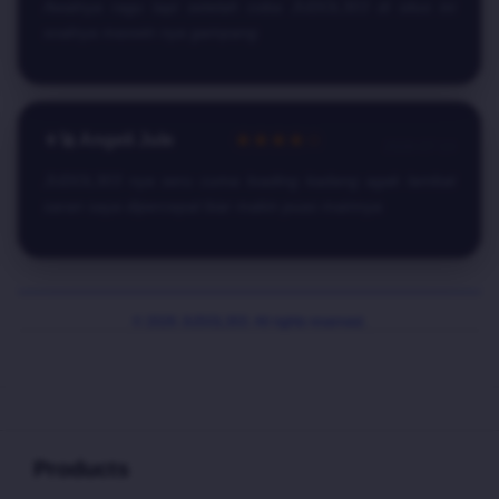
Awalnya ragu tapi setelah coba JUDOL303 di situs ini
soalnya maxwin nya gampang
Angeli Jule
★★★★☆
2026-07-14
JUDOL303 nya seru cuma loading kadang agak lambat
saran saya dipercepat biar makin puas mainnya
© 2026 JUDOL303. All rights reserved.
Buka
Footer Navigation
Products