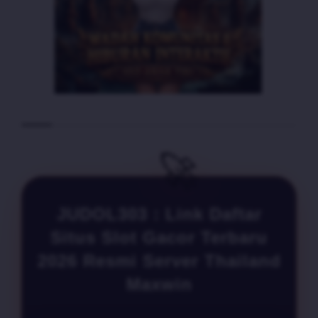
JUDOL303 : Link Daftar
Situs Slot Gacor Terbaru
2026 Resmi Server Thailand
Maxwin