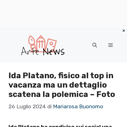
×
Vai
al
Menu
contenuto
Ida Platano, fisico al top in
vacanza ma un dettaglio
scatena la polemica – Foto
26 Luglio 2024
di
Mariarosa Buonomo
Ida Platano ha condiviso sui social una