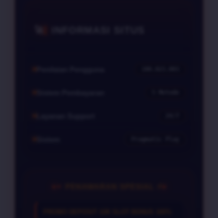
INFORMASI SITUS
Penilaian Pengguna
100.023.003
Sistem Pembayaran
5 Metode
Layanan Support
24/7
Sistem
Pragmatic Play
PENAWARAN SPESIAL
PROMO DEPOSIT 10K SLOT BONUS 100%