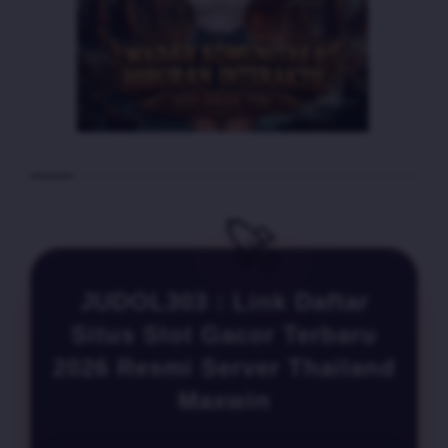
JUDOL303 : Link Daftar
Situs Slot Gacor Terbaru
2026 Resmi Server Thailand
Maxwin