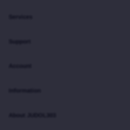
Buka
Services
Buka
Support
Buka
Account
Buka
Information
Buka
About JUDOL303